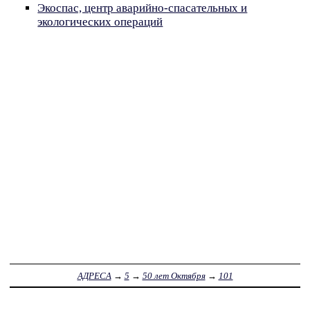
Экоспас, центр аварийно-спасательных и
экологических операций
АДРЕСА
→
5
→
50 лет Октября
→
101