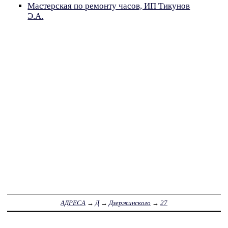
Мастерская по ремонту часов, ИП Тикунов
Э.А.
АДРЕСА
→
Д
→
Дзержинского
→
27