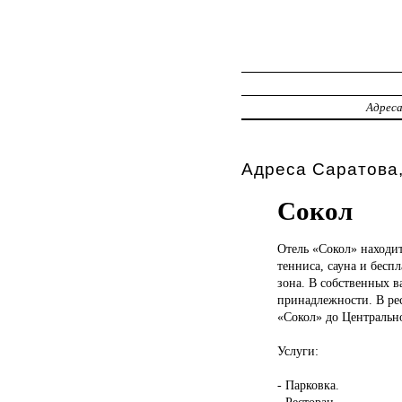
Адрес
Адреса Саратова,
Сокол
Отель «Сокол»
находит
тенниса, сауна и бесп
зона. В собственных в
принадлежности. В рес
«Сокол» до Центрально
Услуги:
- Парковка.
- Ресторан.