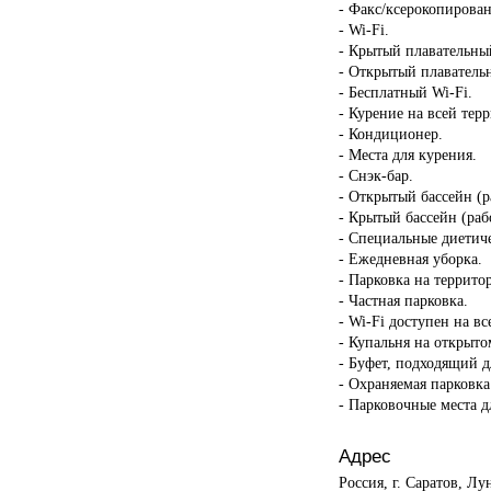
- Факс/ксерокопирован
- Wi-Fi.
- Крытый плавательны
- Открытый плаватель
- Бесплатный Wi-Fi.
- Курение на всей тер
- Кондиционер.
- Места для курения.
- Снэк-бар.
- Открытый бассейн (р
- Крытый бассейн (раб
- Специальные диетиче
- Ежедневная уборка.
- Парковка на террито
- Частная парковка.
- Wi-Fi доступен на в
- Купальня на открыто
- Буфет, подходящий д
- Охраняемая парковка
- Парковочные места 
Адрес
Россия, г. Саратов, Лу