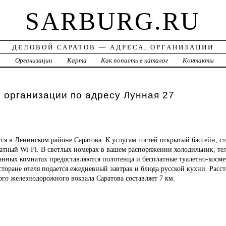
SARBURG.RU
ДЕЛОВОЙ САРАТОВ — АДРЕСА, ОРГАНИЗАЦИИ
а
Организации
Карта
Как попасть в каталог
Контакты
 организации по адресу Лунная 27
ся в Ленинском районе Саратова. К услугам гостей открытый бассейн, с
латный Wi-Fi. В светлых номерах в вашем распоряжении холодильник, те
анных комнатах предоставляются полотенца и бесплатные туалетно-косм
торане отеля подается ежедневный завтрак и блюда русской кухни. Расст
го железнодорожного вокзала Саратова составляет 7 км.