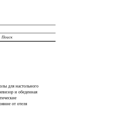
Поиск
толы для настольного
левизор и обеденная
етические
ояние от отеля