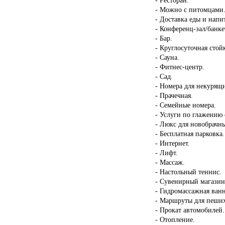
- Можно с питомцами
- Доставка еды и напи
- Конференц-зал/банке
- Бар.
- Круглосуточная стой
- Сауна.
- Фитнес-центр.
- Сад.
- Номера для некурящ
- Прачечная.
- Семейные номера.
- Услуги по глажению
- Люкс для новобрачн
- Бесплатная парковка.
- Интернет.
- Лифт.
- Массаж.
- Настольный теннис.
- Сувенирный магазин
- Гидромассажная ван
- Маршруты для пеших
- Прокат автомобилей.
- Отопление.