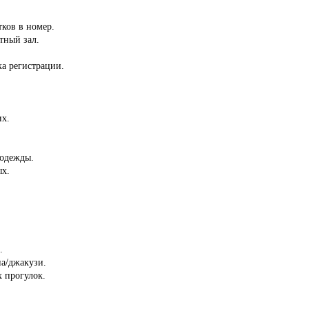
.
тков в номер.
тный зал.
ка регистрации.
их.
 одежды.
ых.
.
на/джакузи.
 прогулок.