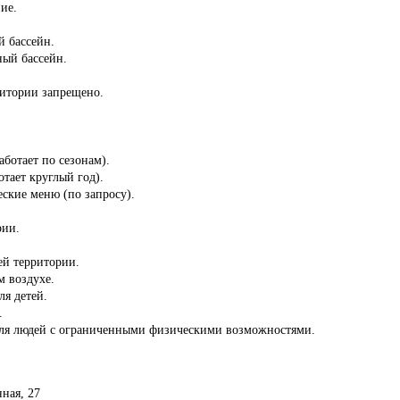
ие.
й бассейн.
ный бассейн.
ритории запрещено.
аботает по сезонам).
отает круглый год).
ские меню (по запросу).
рии.
сей территории.
м воздухе.
ля детей.
.
для людей с ограниченными физическими возможностями.
нная, 27