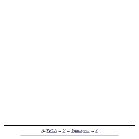
АДРЕСА
→
У
→
Уфимцева
→
3