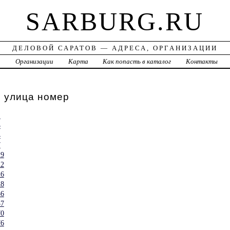
SARBURG.RU
ДЕЛОВОЙ САРАТОВ — АДРЕСА, ОРГАНИЗАЦИИ
а
Организации
Карта
Как попасть в каталог
Контакты
, улица номер
1
3
4
7
19
22
26
28
36
37
70
76