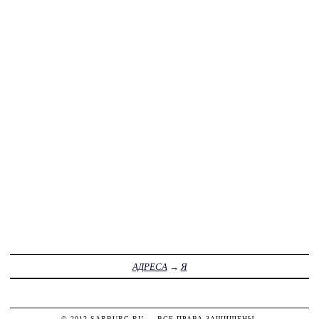
АДРЕСА
→
Я
© 2012
SARBURG.RU
— ВСЕ ПРАВА ЗАЩИЩЕНЫ.